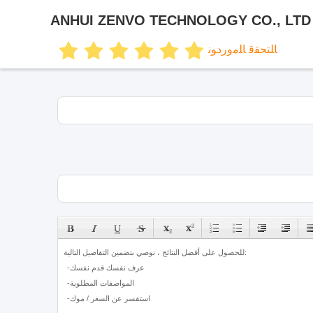
ANHUI ZENVO TECHNOLOGY CO., LTD
ﺎﻠﺘﺤﻘﻗ ﺎﻠﻣﻭﺭﺩﻮﻧ