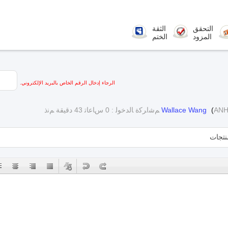
التحقق
الثقة
المزود
الختم
الرجاء إدخال الرقم الخاص بالبريد الإلكتروني.
ANH
(
Wallace Wang
ﻢﺷﺍﺮﻛﺓ ﺎﻟﺪﺧﻮﻟ : 0 ﺱﺎﻋﺎﺗ 43 دقيقة ﻢﻧﺫ