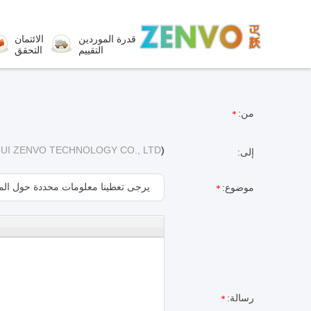
قدرة الموردين
الائتمان
التقييم
التحقق
من:
UI ZENVO TECHNOLOGY CO., LTD
)
إلى:
موضوع:
رسالة: