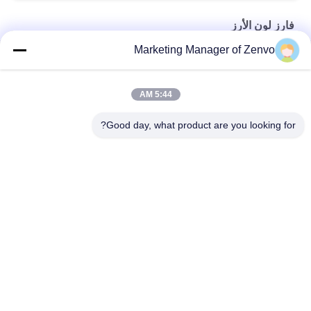
فارز لون الأرز
Marketing Manager of Zenvo
2 شاشات تصنيف لون الأرز الأحمر مع كاميرات CCD عالية الدقة
128 قناة 2 مقطوعات آلة تصنيف الألوان CCD للأرز
5:44 AM
آلة فرز الأرز الأبيض CCD بالألوان 448 قناة 7 مزالق
Good day, what product are you looking for?
فئات شعبية
جميع
دفعة الحبوب مجفف
رايس الحبوب مجفف
مجفف الحبوب 
مجفف تدفق مختلط
الصغيرة
مجفف الحبوب 
تعميم الحبوب مجفف
المحمولة