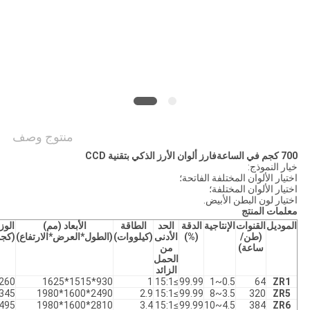
سياسة
الخصوصية
منتوج وصف
700 كجم في الساعةفارز ألوان الأرز الذكي بتقنية CCD
خيار النموذج:
اختيار الألوان المختلفة الفاتحة؛
اختيار الألوان المختلفة؛
اختيار لون البطن الأبيض.
معلمات المنتج
الموديل
القنوات
الإنتاجية
الدقة
الحد
الطاقة
الأبعاد (مم)
الوز
(طن/
(%)
الأدنى
(كيلووات)
(الطول*العرض*الارتفاع)
(كجم
ساعة)
من
الحمل
الزائد
260
930*1515*1625
1
≥15:1
99.99
0.5~1
64
ZR1
345
2490*1600*1980
2.9
≥15:1
99.99
3.5~8
320
ZR5
495
2810*1600*1980
3.4
≥15:1
99.99
4.5~10
384
ZR6