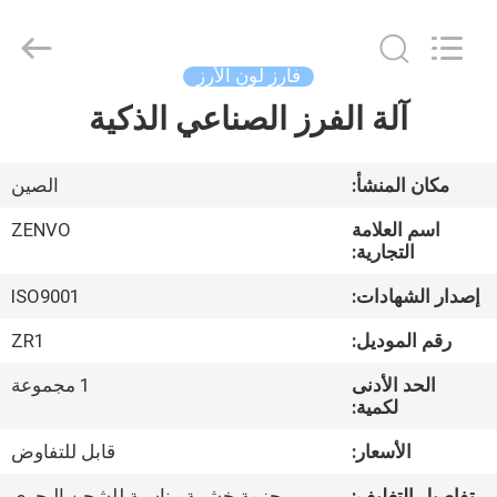
ANHUI
ZENVO
TECHNOLOGY
CO.,
LTD.
فارز لون الأرز
All
Rights
Reserved.
آلة الفرز الصناعي الذكية
منزل،
بيت
مكان المنشأ:
الصين
منتجات
اسم العلامة
ZENVO
التجارية:
معلومات
إصدار الشهادات:
ISO9001
عنا
رقم الموديل:
ZR1
الحد الأدنى
1 مجموعة
جولة
لكمية:
في
الأسعار:
قابل للتفاوض
المعمل
تفاصيل التغليف:
حزمة خشبية مناسبة للشحن البحري