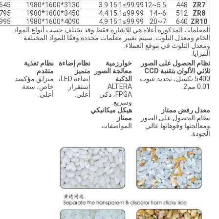
645
3130*1600*1980
3.9
≥15:1
99.99
5.5~12
448
ZR7
795
3450*1600*1980
4.4
≥15:1
99.99
6~14
512
ZR8
995
4090*1600*1980
4.9
≥15:1
99.99
7~20
640
ZR10
المعلمات المذكورة أعلاه هي للإشارة فقط وقد تختلف حسب أنواع المواد
الخام ومعدل التلوث. سيتم تغيير معلمات محددة وفقًا للمواد المختلفة
ومعدل التلوث في موقع العملاء.
المزايا:
نظام الحصول على الصور
خوارزمية
نظام إضاءة
نظام تغذية
ثلاثي الألوان بتقنية CCD
معالجة الصور
متميز
متقدم
5400 بكسل، تحديد عيوب
الذكية
إضاءة LED،
منزلق مؤكسد
0.01 مم2.
ALTERA
استقرار
خاص، سعة
FPGA، ذكي
أعلى.
أعلى.
وسريع.
معدل رفض ممتاز
هيكل ميكانيكي
نظام الحصول على الصور
ممتاز
ومعالجتها وفوهاتها عالي
المواصفات
الجودة.