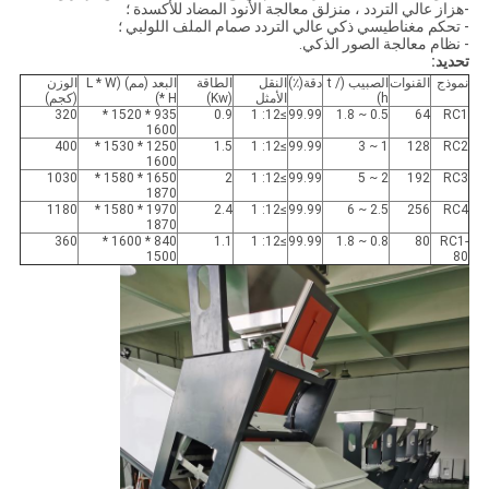
-هزاز عالي التردد ، منزلق معالجة الأنود المضاد للأكسدة ؛
- تحكم مغناطيسي ذكي عالي التردد صمام الملف اللولبي ؛
- نظام معالجة الصور الذكي.
تحديد:
نموذج
القنوات
الصبيب (t /
دقة(٪)
النقل
الطاقة
البعد (مم) (L * W
الوزن
h)
الأمثل
(Kw)
* H)
(كجم)
320
935 * 1520 *
0.9
≥12: 1
99.99
0.5 ~ 1.8
64
RC1
1600
400
1250 * 1530 *
1.5
≥12: 1
99.99
1 ~ 3
128
RC2
1600
1030
1650 * 1580 *
2
≥12: 1
99.99
2 ~ 5
192
RC3
1870
1180
1970 * 1580 *
2.4
≥12: 1
99.99
2.5 ~ 6
256
RC4
1870
360
840 * 1600 *
1.1
≥12: 1
99.99
0.8 ~ 1.8
80
RC1-
1500
80