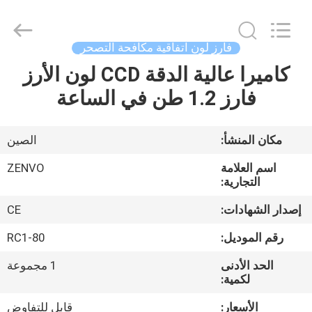
ANHUI
ZENVO
TECHNOLOGY
CO.,
LTD.
فارز لون اتفاقية مكافحة التصحر
All
Rights
Reserved.
كاميرا عالية الدقة CCD لون الأرز
منزل،
فارز 1.2 طن في الساعة
بيت
منتجات
مكان المنشأ:
الصين
اسم العلامة
ZENVO
معلومات
التجارية:
عنا
إصدار الشهادات:
CE
رقم الموديل:
RC1-80
جولة
الحد الأدنى
1 مجموعة
في
لكمية:
المعمل
الأسعار:
قابل للتفاوض