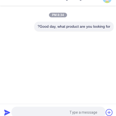
دقة عالية 64 قناة الأرز، آلة فرز بصرية، دقة 99.9٪.
80 قناة لفرز الألوان الذكية الصغيرة متعددة الأغراض للجزر المجفف
8:34 PM
آلة فرز الريحان من نوع AI Belt للأعشاب والتوابل المجففة.
Good day, what product are you looking for?
فئات شعبية
جميع
دفعة الحبوب مجفف
رايس الحبوب مجفف
مجفف الحبوب 
مجفف تدفق مختلط
الصغيرة
مجفف الحبوب 
تعميم الحبوب مجفف
المحمولة
فارز لون اتفاقية 
فرن الكتلة الحيوية
مكافحة التصحر
طلب اقتباس