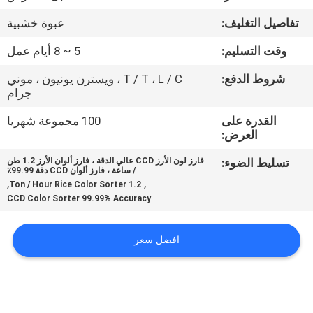
تفاصيل التغليف:
عبوة خشبية
مراقبة
وقت التسليم:
5 ~ 8 أيام عمل
الجودة
شروط الدفع:
T / T ، L / C ، ويسترن يونيون ، موني
جرام
اتصل
القدرة على
100 مجموعة شهريا
بنا
العرض:
تسليط الضوء:
فارز لون الأرز CCD عالي الدقة ، فارز ألوان الأرز 1.2 طن
أخبار
/ ساعة ، فارز ألوان CCD دقة 99.99٪
,
,
1.2 Ton / Hour Rice Color Sorter
CCD Color Sorter 99.99% Accuracy
اطلب
اقتباس
افضل سعر
خريطة
الموقع