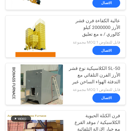
الاتصال
مراقبة
عالية الكفاءة فرن قشر
الجودة
الأرز 2000000 كيلو
كالوري / ه مع تعليق
اتصل
الاحتراق
قابل للتفاوض MOQ:1 مجموعة
بنا
الاتصال
5L-50 الكلاسيكية نوع قشر
أخبار
الأرز الفرن التلقائي مع
التدفئة الهواء الساخن غير
اطلب
المباشرة
قابل للتفاوض MOQ:1 مجموعة
اقتباس
الاتصال
فرن الكتلة الحيوية
خريطة
الكلاسيكية / موقد القرع
الموقع
مع خيار الإزالة التلقائية