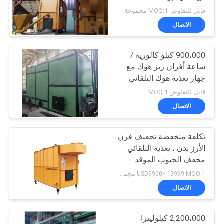
والرماد
قابل للتفاوض MOQ:1 مجموعة
سياسة
الاتصال
الخصوصية
900،000 كيلو كالورية /
ساعة أفران ريز هوك مع
جهاز تغذية هوك التلقائي
قابل للتفاوض MOQ:1
الاتصال
تكلفة منخفضة تجفيف فرن
الأرز بدن ، تغذية التلقائي
مجفف الحبوب الموقد
USD9900~13999 MOQ:1 مجموعة
الاتصال
2,200،000 كيلوليترا