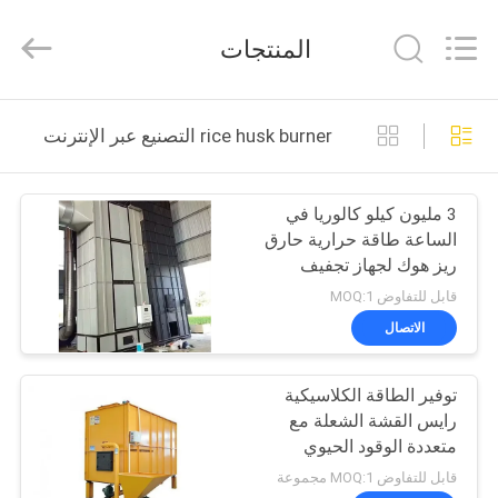
ANHUI
ZENVO
TECHNOLOGY
المنتجات
CO.,
LTD.
All
Rights
Reserved.
منزل،
rice husk burner التصنيع عبر الإنترنت
بيت
3 مليون كيلو كالوريا في
منتجات
الساعة طاقة حرارية حارق
ريز هوك لجهاز تجفيف
معلومات
الحبوب
قابل للتفاوض MOQ:1
عنا
الاتصال
توفير الطاقة الكلاسيكية
جولة
رايس القشة الشعلة مع
في
متعددة الوقود الحيوي
الخيار
المعمل
قابل للتفاوض MOQ:1 مجموعة