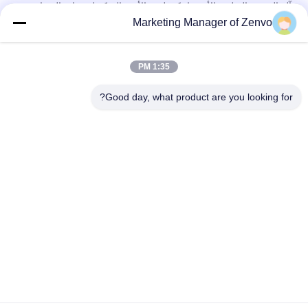
آلة التعبئة والتغليف الأوتوماتيكية لذرة الأرز والسكر لمنتجات الصفائح
500~5000g
Marketing Manager of Zenvo
1 كجم / كيس آلة تعبئة الأرز الأوتوماتيكية بالكامل مع ميزان متعدد
الرؤوس
1:35 PM
900 كيس / ساعة آلة تغليف أكياس الأرز المنسوجة الثقيلة التحكم PLC
Good day, what product are you looking for?
فئات شعبية
جميع
دفعة الحبوب مجفف
رايس الحبوب مجفف
مجفف الحبوب 
مجفف تدفق مختلط
الصغيرة
مجفف الحبوب 
تعميم الحبوب مجفف
المحمولة
فارز لون اتفاقية 
فرن الكتلة الحيوية
مكافحة التصحر