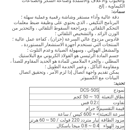
والحبوب والأعلاف والأسمدة وصناعة السكر والصناعات
الكيماوية ، إلخ.
سمات:
دقة عالية وأداء مستقر وشاشة رقمية وعملية سهلة ؛
البرنامج التكيفي ، الذي يحتوي على وظيفة ضبط معلمات
التحكم التلقائي ، ومراجعة السقوط التلقائي ، والتحذير من
الوزن الزائد ، والتشخيص التلقائي ؛
قادوس مزدوج عالي السرعة (خزان) ، كفاءة عمل عالية ؛
المنتجات التي تستخدم أجهزة الاستشعار المستوردة ،
والمشغل الهوائي ، وسهولة الصيانة وعدم التلوث ؛
جسم المادة الرئيسي هو الفولاذ الكربوني مع البلاستيك
المطلي ، والجزء الملامس للمادة هو الحديد المقاوم للصدأ ،
ومقاومة التآكل ، وعمر الخدمة الطويل ؛
يمكن تقديم واجهة اتصال إذا لزم الأمر ، وتحقيق اتصال
البيانات مع الكمبيوتر.
تحديد:
نموذج
DCS-50S
نطاق التعبئة
10 ~ 50 كجم
تفاوت
0.2٪ فس
قيمة التقسيم
5 جرام
سرعة التعبئة
> = 600 كيس / ساعة
مزود الطاقة
تيار متردد 220 فولت / 50 ~ 60 هرتز
مزود الهواء
0.4 ~ 0.8 ميجا باسكال