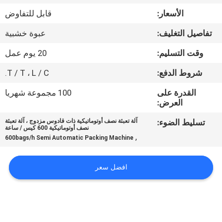
الأسعار:
قابل للتفاوض
مراقبة
تفاصيل التغليف:
عبوة خشبية
الجودة
وقت التسليم:
20 يوم عمل
اتصل
شروط الدفع:
T / T ، L / C.
بنا
القدرة على
100 مجموعة شهريا
العرض:
أخبار
تسليط الضوء:
آلة تعبئة نصف أوتوماتيكية ذات قادوس مزدوج ، آلة تعبئة
نصف أوتوماتيكية 600 كيس / ساعة
,
600bags/h Semi Automatic Packing Machine
اطلب
اقتباس
افضل سعر
خريطة
الموقع