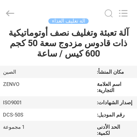
ANHUI
ZENVO
TECHNOLOGY
CO.,
LTD.
آلة تغليف الغذاء
All
Rights
Reserved.
آلة تعبئة وتغليف نصف أوتوماتيكية
منزل،
ذات قادوس مزدوج سعة 50 كجم
بيت
600 كيس / ساعة
منتجات
مكان المنشأ:
الصين
معلومات
اسم العلامة
ZENVO
عنا
التجارية:
إصدار الشهادات:
ISO9001
جولة
رقم الموديل:
DCS-50S
في
الحد الأدنى
1 مجموعة
المعمل
لكمية: