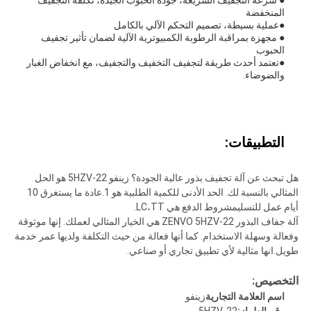
● سرعة التجفيف السريعة، جودة الحبوب الجيدة، تكلفة التجفيف
المنخفضة
●عملية بسيطة، تصميم التحكم الآلي بالكامل
● مجهزة بمراقبة الرطوبة الكمبيوترية الآلية لضمان تأثير تجفيف
الحبوب
●تعتمد أحدث طريقة لتجفيف التخفيف والتجفيف، مع انخفاض الغبار
والضوضاء.
التطبيقات:
هل تبحث عن آلة تجفيف بذور عالية الجودة؟ زينفو 5HZV-22 هو الحل
المثالي بالنسبة لك. الحد الأدنى للكمية الطلبية هو 1.عادة ما يستغرق 10
أيام عمل للتسليمشروط الدفع هي LC،TT.
آلة جفاف البذور ZENVO 5HZV-22 هي الخيار المثالي لعملك. إنها موثوقة
وفعالة وسهلة الاستخدام. كما أنها فعالة من حيث التكلفة ولديها عمر خدمة
طويل.انها مثالية لأي تطبيق تجاري أو صناعي.
التخصيص:
اسم العلامة التجارية
زينفو