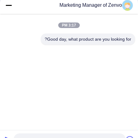
Marketing Manager of Zenvo
Grain Drying System with 90-Ton Daily Capacity
30 طن في الساعة مجفف الحبوب مع كفاءة عالية وتوفير الطاقة
3:17 PM
مجفف حبوب البذور القمح الذرة الأرز 70 طن / مجموعة سعة هواء
Good day, what product are you looking for?
ساخن درجة حرارة 60-130 درجة مئوية 16.603kw
فئات شعبية
جميع
دفعة الحبوب مجفف
رايس الحبوب مجفف
مجفف الحبوب 
مجفف تدفق مختلط
الصغيرة
مجفف الحبوب 
تعميم الحبوب مجفف
المحمولة