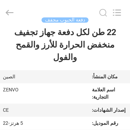
ANHUI
ZENVO
TECHNOLOGY
CO.,
دفعة الحبوب مجفف
LTD.
All
22 طن لكل دفعة جهاز تجفيف
منزل،
Rights
Reserved.
منخفض الحرارة للأرز والقمح
بيت
والفول
منتجات
مكان المنشأ:
الصين
معلومات
اسم العلامة
ZENVO
التجارية:
عنا
إصدار الشهادات:
CE
جولة
رقم الموديل:
5 هرتز-22