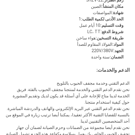
رقم الطراز:
5HZV-22
مكان المنشأ:
الصين
شهادة:
المواصفات
الحد الأدنى لكمية الطلب:
1
وقت التسليم:
10 أيام عمل
شروط الدفع:
LC، TT
طريقة التسخين:
هواء ساخن
المواد:
الفولاذ المقاوم للصدأ
الجهد:
220V/380V
الضمان:
سنة واحدة
الدعم والخدمات:
الدعم التقني وخدمة مجفف الحبوب بالتلويح
نحن نقدم الدعم التقني والخدمة لمنتجنا مجفف الحبوب بالفئة. فريق
الخدمة لدينا متاح للإجابة على أي أسئلة قد يكون لديك وتقديم المشورة
حول كيفية استخدام منتجنا.
نحن نقدم الدعم التقني عبر البريد الإلكتروني والهاتف والدردشة المباشرة.
بالنسبة للقضايا التقنية الأكثر تعقيدا، يمكننا أيضا ترتيب زيارة في الموقع من
أحد المتخصصين التقنيين لدينا.
نحن نقدم أيضا مجموعة من الضمانات وحزم الصيانة لضمان أن جهاز
تجفيف الحبوب الخاص بك يعمل بسلاسة وكفاءة. هذه الحزم تشمل الصيانة