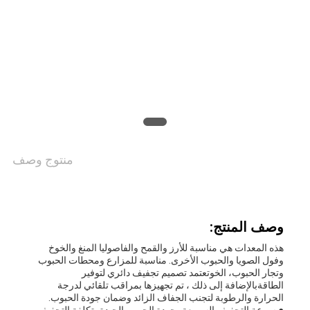
اقتباس
خريطة
الموقع
سياسة
منتوج وصف
الخصوصية
وصف المنتج:
هذه المعدات هي مناسبة للأرز والقمح والفاصوليا المنغ والخوخ
وفول الصويا والحبوب الأخرى. مناسبة للمزارع ومحطات الحبوب
وتجار الحبوب، الخوتعتمد تصميم تجفيف دائري لتوفير
الطاقةبالإضافة إلى ذلك ، تم تجهيزها بمراقب تلقائي لدرجة
الحرارة والرطوبة لتجنب الجفاف الزائد وضمان جودة الحبوب.