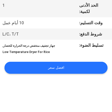
في
الحد الأدنى
1
المعمل
لكمية:
وقت التسليم:
10 أيام عمل
مراقبة
شروط الدفع:
L/C، T/T
الجودة
تسليط الضوء:
,
جهاز تجفيف منخفض درجة الحرارة للخضار
Low Temperature Dryer For Rice
اتصل
افضل سعر
بنا
أخبار
اطلب