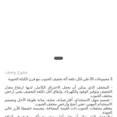
سياسة
الخصوصية
منتوج وصف
3 مجموعات 30 طن لكل دفعة آلة تجفيف الحبوب مع فرن الكتلة الحيوية
- المجفف الذي يمكن أن تجعل الاحتراق الكامل، لديها ارتفاع معدل
التجفيف وتوفير الوقود والكهرباء، وإنفاق أقل تكلفة التجفيف يعني أرخص
مجفف الحبوب.
- تصميم سهل الاستخدام، أقل صيانة، صلبة، متانة طويلة الأجل وتصميم
الاستخدام المهني، تعني أنجح وأرخص مجفف الحبوب.
معظم مجففات الحبوب ذات القيمة المضافة، مصممة خصيصًا للأرز عالي
الجودة.
- المجفف الذي يمكن أن يجلب أعلى سعر بيع وأكبر ربح هو في الواقع