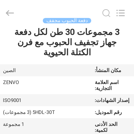
ANHUI
ZENVO
TECHNOLOGY
CO.,
LTD.
دفعة الحبوب مجفف
All
Rights
Reserved.
3 مجموعات 30 طن لكل دفعة
منزل،
جهاز تجفيف الحبوب مع فرن
بيت
الكتلة الحيوية
منتجات
مكان المنشأ:
الصين
معلومات
اسم العلامة
ZENVO
عنا
التجارية:
إصدار الشهادات:
ISO9001
جولة
رقم الموديل:
5HDL-30T (3 مجموعات)
في
الحد الأدنى
1 مجموعة
المعمل
لكمية: