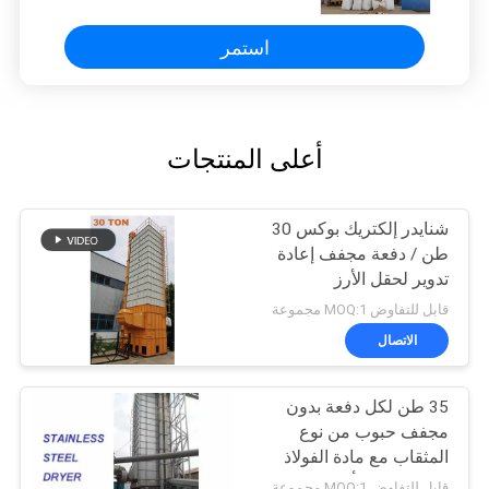
استمر
أعلى المنتجات
شنايدر إلكتريك بوكس ​​30
طن / دفعة مجفف إعادة
تدوير لحقل الأرز
قابل للتفاوض MOQ:1 مجموعة
الاتصال
35 طن لكل دفعة بدون
مجفف حبوب من نوع
المثقاب مع مادة الفولاذ
المقاوم للصدأ
قابل للتفاوض MOQ:1 مجموعة