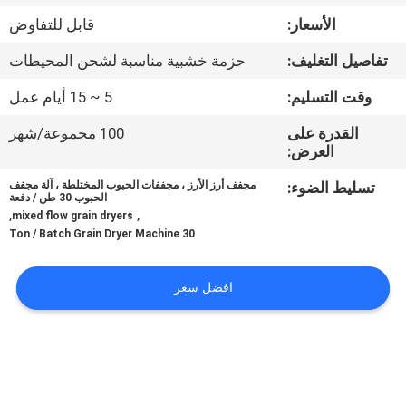
الأسعار:
قابل للتفاوض
مراقبة
تفاصيل التغليف:
حزمة خشبية مناسبة لشحن المحيطات
الجودة
وقت التسليم:
5 ~ 15 أيام عمل
اتصل
القدرة على
100 مجموعة/شهر
العرض:
بنا
تسليط الضوء:
مجفف أرز الأرز ، مجففات الحبوب المختلطة ، آلة مجفف
الحبوب 30 طن / دفعة
,
,
أخبار
mixed flow grain dryers
30 Ton / Batch Grain Dryer Machine
اطلب
افضل سعر
اقتباس
خريطة
الموقع