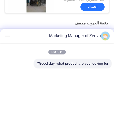
الاتصال
دفعة الحبوب مجفف
Grain Drying System with 90-Ton Daily Capacity
Marketing Manager of Zenvo
30 طن في الساعة مجفف الحبوب مع كفاءة عالية وتوفير الطاقة
8:11 PM
مجفف حبوب البذور القمح الذرة الأرز 70 طن / مجموعة سعة هواء
ساخن درجة حرارة 60-130 درجة مئوية 16.603kw
Good day, what product are you looking for?
فئات شعبية
جميع
دفعة الحبوب مجفف
رايس الحبوب مجفف
مجفف الحبوب 
مجفف تدفق مختلط
الصغيرة