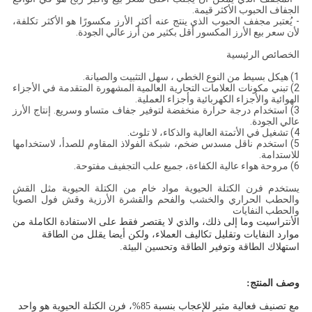
الجفاف الحبوب الأكثر قيمة.
- يُعتبر مجفف الحبوب الذي ينتج عنه أكثر الأرز مكسورًا هو الأكثر تكلفة،
لأن سعر بيع الأرز المكسور أقل بكثير من أرز عالي الجودة.
الخصائص الرئيسية
1) هيكل بسيط من النوع الخطي ، سهل التثبيت والصيانة.
2) تبني مكونات العلامات التجارية العالمية المشهورة المتقدمة في الأجزاء
الهوائية والأجزاء الكهربائية وأجزاء العملية.
3) استخدام درجة حرارة منخفضة لتوفير جفاف متساو وسريع. إنتاج الأرز
عالي الجودة.
4) تشغيل في الأتمتة العالية والذكاء، لا تلوث.
5) استخدم ناقل مسدس ضخم، شبكة الفولاذ المقاوم للصدأ، لاستخدامها
للاستدامة.
6) مروحة هواء عالية الكفاءة، جميع علب التجفيف مفتوحة.
يستخدم فرن الكتلة الحيوية مواد خام من الكتلة الحيوية مثل القش
والحطب الحراري والخشب والفحم والقشرة الأرزية وقش فول الصويا
والحطب النفايات
الأنتراسيت وما إلى ذلك، والذي لا يقتصر فقط على الاستفادة الكاملة من
موارد النفايات وتقليل تكاليف العملاء، ولكن أيضا يقلل من الطاقة
استهلاك الطاقة وتوفير الطاقة وتحسين البيئة.
وصف المنتج:
مع تصنيف فعالية مثير للإعجاب بنسبة 85%، فرن الكتلة الحيوية هو واحد