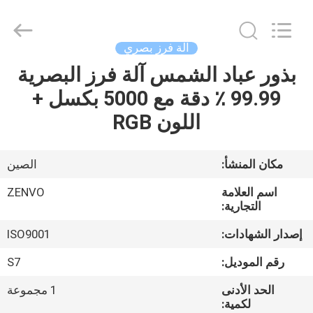
ANHUI
ZENVO
TECHNOLOGY
CO.,
LTD.
آلة فرز بصري
All
Rights
Reserved.
بذور عباد الشمس آلة فرز البصرية
منزل،
99.99 ٪ دقة مع 5000 بكسل +
بيت
اللون RGB
منتجات
مكان المنشأ:
الصين
معلومات
اسم العلامة
ZENVO
عنا
التجارية:
إصدار الشهادات:
ISO9001
جولة
رقم الموديل:
S7
في
الحد الأدنى
1 مجموعة
المعمل
لكمية: