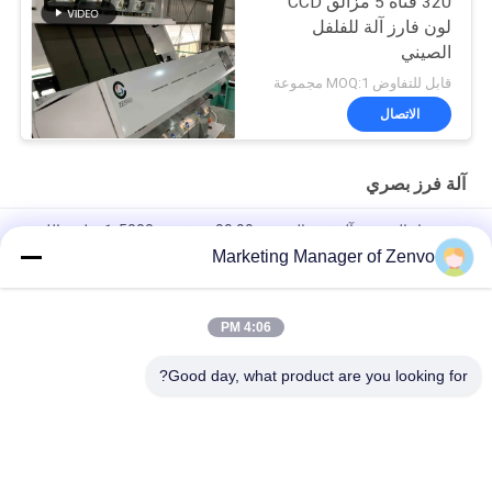
320 قناة 5 مزالق CCD
لون فارز آلة للفلفل
الصيني
قابل للتفاوض MOQ:1 مجموعة
الاتصال
آلة فرز بصري
بذور عباد الشمس آلة فرز البصرية 99.99 ٪ دقة مع 5000 بكسل + اللون
RGB
Marketing Manager of Zenvo
كامل آلة فرز الألوان البصرية RGB 7 المزامير آلة لون الفول السوداني
فارز
4:06 PM
آلة فرز بصرية عالية الأداء سعة 1 طن / ساعة لبذور الإنكا ساشا إنشي
Good day, what product are you looking for?
فئات شعبية
جميع