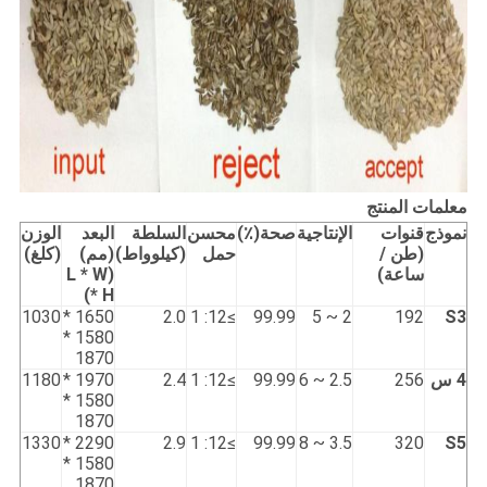
معلمات المنتج
نموذج
قنوات
الإنتاجية
صحة(٪)
محسن
السلطة
البعد
الوزن
(طن /
حمل
(كيلوواط)
(مم)
(كلغ)
ساعة)
(L * W
* H)
1030
1650 *
2.0
≥12: 1
99.99
2 ~ 5
192
S3
1580 *
1870
4 س
256
2.5 ~ 6
99.99
≥12: 1
2.4
1970 *
1180
1580 *
1870
1330
2290 *
2.9
≥12: 1
99.99
3.5 ~ 8
320
S5
1580 *
1870