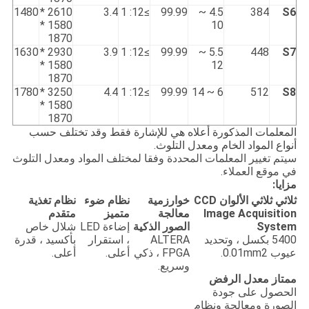
1480
2610 *
3.4
≥12: 1
99.99
4.5 ~
384
S6
1580 *
10
1870
1630
2930 *
3.9
≥12: 1
99.99
5.5 ~
448
S7
1580 *
12
1870
1780
3250 *
4.4
≥12: 1
99.99
6 ~ 14
512
S8
1580 *
1870
المعلمات المذكورة أعلاه هي للإشارة فقط وقد تختلف حسب
أنواع المواد الخام ومعدل التلوث.
سيتم تغيير المعلمات المحددة وفقا لمختلف المواد ومعدل التلوث
في موقع العملاء.
مزايا:
ثلاثي ثلاثي الألوان CCD
خوارزمية
نظام ضوء
نظام تغذية
Image Acquisition
معالجة
متميز
متقدم
System
الصور الذكية
إضاءة LED
شلال خاص
5400 بكسل ، وتحديد
ALTERA
، استقرار
بأكسيد ، قدرة
عيوب 0.01mm2.
FPGA ، ذكي
أعلى.
أعلى.
وسريع.
ممتاز معدل الرفض
الحصول على جودة
الصورة ومعالجة ونظام