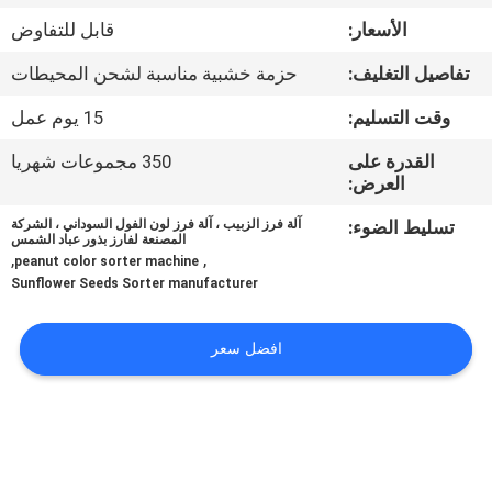
الأسعار:
قابل للتفاوض
مراقبة
تفاصيل التغليف:
حزمة خشبية مناسبة لشحن المحيطات
الجودة
وقت التسليم:
15 يوم عمل
اتصل
القدرة على
350 مجموعات شهريا
العرض:
بنا
تسليط الضوء:
آلة فرز الزبيب ، آلة فرز لون الفول السوداني ، الشركة
المصنعة لفارز بذور عباد الشمس
,
,
أخبار
peanut color sorter machine
Sunflower Seeds Sorter manufacturer
اطلب
افضل سعر
اقتباس
خريطة
الموقع