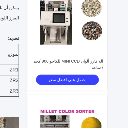
يمكن أن تل
الفرز اللو
تحديد:
نموذج
آلة فارز ألوان MINI CCD للكاجو 900 كجم
/ ساعة
ZR1
احصل على افضل سعر
ZR2
ZR3