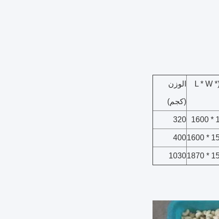
البعد (مم) (L * W *
الوزن
(كجم)
320
400
1030