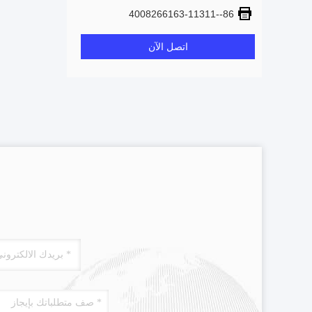
86--4008266163-11311
اتصل الآن