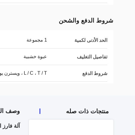
شروط الدفع والشحن
1 مجموعة
الحد الأدنى لكمية
عبوة خشبية
تفاصيل التغليف
L / C ، T / T ، ويسترن يونيون ، موني جرام
شروط الدفع
وصف الم
منتجات ذات صله
آلة فارز اللون MINI CCD