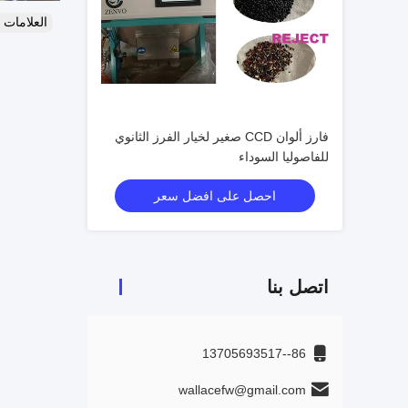
العلامات
فارز ألوان CCD صغير لخيار الفرز الثانوي
للفاصوليا السوداء
احصل على افضل سعر
اتصل بنا
86--13705693517
wallacefw@gmail.com