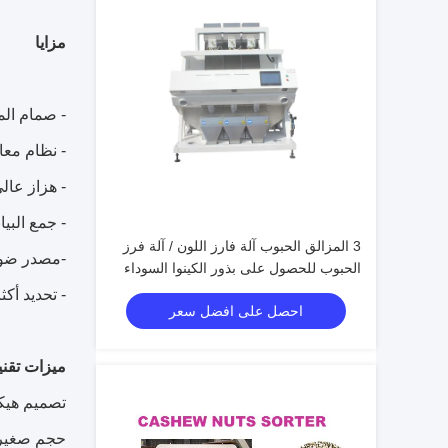
مزايا
- صمام الم
- نظام معالجة الصور الذكي 
- هزاز عالي
- جمع البيا
3 المزالق الحبوب آلة فارز اللون / آلة فرز
-مصدر ضوء بارد بدون ظل LED 
الحبوب للحصول على بذور الكينوا السوداء
- تحديد أك
احصل على افضل سعر
ميزات تقني
تصميم هيكل
حجم صغير و