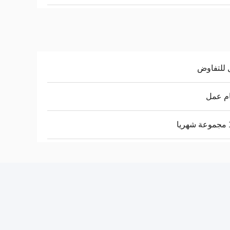
 للتفاوض
ا