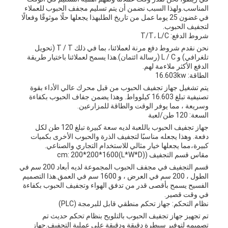
المناسب.ولهذا السبب نضمن أن يتم تسليم مجفف الحبوب للعملاء
في غضون 25 يوما عمل من تاريخ الطلبهذا يجعلها حلًا موثوقًا وفعالًا
لتجفيف الحبوب.
شروط الدفع: T/T، L/C
نحن نقدم شروط دفع مرنة لعملائنا، بما في ذلك T / T (تحويل
تلغرافي) و L / C (رسالة ائتمان).هذا يسمح لعملائنا باختيار طريقة
الدفع الأكثر ملاءمة لهم.
الطاقة: 16.603kw
يتم تشغيل جهاز تجفيف الحبوب من قبل محرك عالي الأداء بقوة
تصنيفية تبلغ 16.603 كيلوواط. وهذا يضمن جفاف الحبوب بكفاءة
وسريعة ، مما يوفر الوقت والطاقة للمزارعين.
السعة: 120 طن/لعبة
جهاز تجفيف الحبوب باللعبة لديه سعة كبيرة تبلغ 120 طن لكل
دفعة. وهذا يجعله مناسبًا لتجفيف الذرة والحبوب الأخرى بكميات
كبيرة،مما يجعلها خيار مثالي للاستخدام التجاري والصناعي.
مقاس قسم التجفيف ((L*W*D)cm: 200*200*1600
قسم التجفيف في مجفف الحبوب المجموعة لديه أبعاد 200 سم في
الطول ، 200 سم في العرض ، و 1600 سم في العمق.هذا التصميم
الفسيح يسمح بأقصى قدر من تدفق الهواء وتجفيف الحبوب بكفاءة
في وقت قصير.
نظام التحكم: جهاز تحكم منطقي قابل للبرمجة (PLC)
تم تجهيز جهاز تجفيف الحبوب بالتلويح بنظام تحكم حديث تم
تصميمه لتوفير سيطرة دقيقة ودقيقة على عملية التجفيف.جهاز