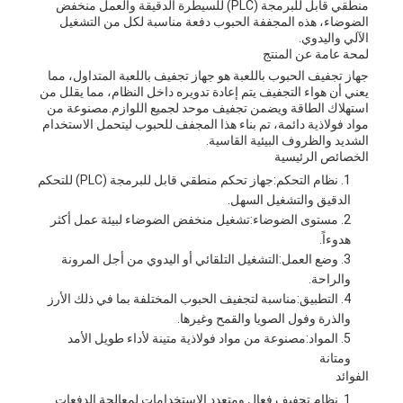
منطقي قابل للبرمجة (PLC) للسيطرة الدقيقة والعمل منخفض
الضوضاء، هذه المجففة الحبوب دفعة مناسبة لكل من التشغيل
الآلي واليدوي.
لمحة عامة عن المنتج
جهاز تجفيف الحبوب باللعبة هو جهاز تجفيف باللعبة المتداول، مما
يعني أن هواء التجفيف يتم إعادة تدويره داخل النظام، مما يقلل من
استهلاك الطاقة ويضمن تجفيف موحد لجميع اللوازم.مصنوعة من
مواد فولاذية دائمة، تم بناء هذا المجفف للحبوب ليتحمل الاستخدام
الشديد والظروف البيئية القاسية.
الخصائص الرئيسية
نظام التحكم:
جهاز تحكم منطقي قابل للبرمجة (PLC) للتحكم
الدقيق والتشغيل السهل.
مستوى الضوضاء:
تشغيل منخفض الضوضاء لبيئة عمل أكثر
هدوءاً.
وضع العمل:
التشغيل التلقائي أو اليدوي من أجل المرونة
والراحة.
التطبيق:
مناسبة لتجفيف الحبوب المختلفة بما في ذلك الأرز
والذرة وفول الصويا والقمح وغيرها.
المواد:
مصنوعة من مواد فولاذية متينة لأداء طويل الأمد
ومتانة
الفوائد
نظام تجفيف فعال ومتعدد الاستخدامات لمعالجة الدفعات