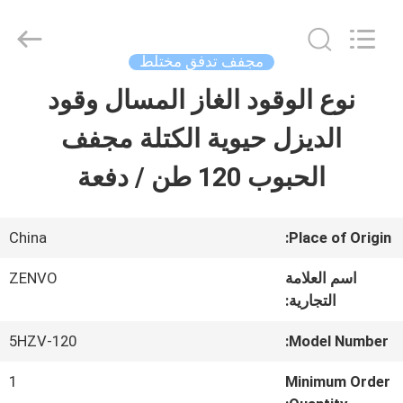
ANHUI
ZENVO
TECHNOLOGY
CO.,
مجفف تدفق مختلط
LTD.
All
نوع الوقود الغاز المسال وقود
منزل،
Rights
Reserved.
الديزل حيوية الكتلة مجفف
بيت
الحبوب 120 طن / دفعة
منتجات
China
Place of Origin:
معلومات
اسم العلامة
ZENVO
التجارية:
عنا
5HZV-120
Model Number:
جولة
1
Minimum Order