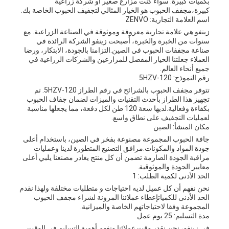
بكميات كبيرة. سواء كنت مزارع صغير أو شركة زراعية
كبيرة،مجفف الحبوب هو الخيار المثالي لتجفيف الحبوب الخاصة بك.
اسم العلامة التجارية: ZENVO
زينفو هي علامة تجارية معروفة وموثوقة في الصناعة الزراعية. مع
سنوات من الخبرة والخبرة، أصبحت زينفو الشركة الرائدة في
صناعة مجففات الحبوب في الصين.التزامنا بالجودة، الابتكار، ورضا
العملاء جعلتنا الخيار المفضل للمزارعين والشركات الزراعية في
جميع أنحاء العالم.
رقم النموذج: 5HZV-120
تتوفر مجفف الحبوب بالشرائح في رقم الطراز 5HZV-120. تم
تجهيز هذا الطراز بأحدث التقنيات والميزات لضمان جفاف الحبوب
بكفاءة وفعالية.لديها سعة 120 طن لكل دفعة، مما يجعلها مناسبة
لعمليات التجفيف على نطاق واسع.
مكان المنشأ: الصين
جافة الحبوب المجموعة مصنوعة بفخر في الصين، باستخدام أعلى
جودة المواد والمكونات.مرافق التصنيع المتطورة لدينا وعمليات
مراقبة الجودة الصارمة تضمن أن كل منتج يغادر مصنعنا يلبي أعلى
معايير الجودة والموثوقية.
الحد الأدنى لكمية الطلب: 1
نحن نفهم أن كل عميل لديه احتياجات و متطلبات مختلفة ولهذا نقدم
الحد الأدنى للكمياتإعطاء عملائنا المرونة لشراء مجفف الحبوب
المجموعة وفقا لاحتياجاتهم الخاصة والميزانية.
مدة التسليم: 25 يوم عمل
في زينفو، نحن نقدر وقت عملائنا ونفهم أهمية التسليم في الوقت