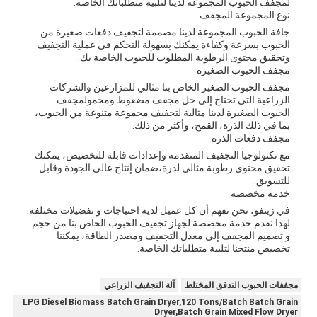
لمجفف الحبوب المجموعة لدينا لتلبية متطلباتك الخاصة.
نوع المجموعة المجفف
جافة الحبوب المجموعة لدينا مصممة لتجفيف دفعات صغيرة من
الحبوب بسرعة وكفاءة.يمكنك بسهولة التحكم في عملية التجفيف
وتحقيق محتوى الرطوبة المطلوب للحبوب الخاصة بك.
مجفف الحبوب الصغيرة
مجفف الحبوب الصغير الخاص بنا مثالي للمزارعين والشركات
الزراعية التي تحتاج إلى حل مجفف مضغوط ومحمولمجفف
الحبوب الصغيرة لدينا مثالية لتجفيف مجموعة متنوعة من الحبوب،
بما في ذلك الذرة، القمح، وأكثر من ذلك.
مجفف دفعات الذرة
مع تكنولوجيا التجفيف المتقدمة وإعدادات قابلة للتخصيص، يمكنك
تحقيق محتوى رطوبة مثالي لذرة،ضمان إنتاج عالي الجودة وقابل
للتسويق.
خدمة مخصصة
في زينفو، نحن نفهم أن كل عميل لديه احتياجات و تفضيلات مختلفة.
لهذا نقدم خدمة مخصصة لجهاز تجفيف الحبوب الخاص بنا.من حجم
و تصميم المجفف إلى معدل التجفيف ومصدر الطاقة، يمكننا
تخصيص منتجنا لتلبية متطلباتك الخاصة.
مجففات الحبوب التدفق المختلط
آلة التجفيف الزراعي
LPG Diesel Biomass Batch Grain Dryer,120 Tons/Batch Batch Grain
Dryer,Batch Grain Mixed Flow Dryer