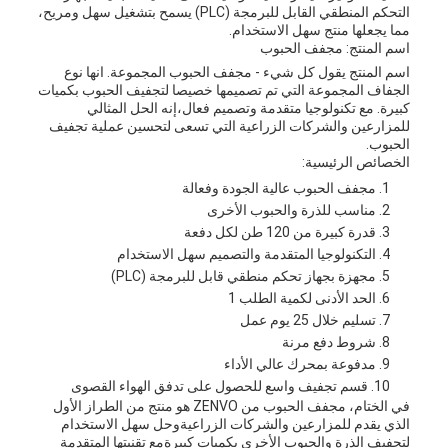
التحكم المنطقي القابل للبرمجة (PLC) يسمح بتشغيل سهل ومريح،
مما يجعلها منتج سهل الاستخدام.
اسم المنتج: مجفف الحبوب
اسم المنتج يقول كل شيء - مجفف الحبوب المجموعة. انها نوع
الجفاف المجموعة التي تم تصميمها خصيصا لتجفيف الحبوب بكميات
كبيرة. مع تكنولوجيا متقدمة وتصميم فعال،إنه الحل المثالي
للمزارعين والشركات الزراعية التي تسعى لتحسين عملية تجفيف
الحبوب.
الخصائص الرئيسية:
مجفف الحبوب عالية الجودة وفعالة
مناسب للذرة والحبوب الأخرى
قدرة كبيرة من 120 طن لكل دفعة
التكنولوجيا المتقدمة والتصميم سهل الاستخدام
مجهزة بجهاز تحكم منطقي قابل للبرمجة (PLC)
الحد الأدنى لكمية الطلب 1
تسليم خلال 25 يوم عمل
شروط دفع مرنة
مدفوعة بمحرك عالي الأداء
قسم تجفيف واسع للحصول على تدفق الهواء القصوى
في الختام، مجفف الحبوب من ZENVO هو منتج من الطراز الأول
الذي يقدم للمزارعين والشركات الزراعيةوحل سهل الاستخدام
لتجفيف الذرة والحبوب الأخرى بكميات كبيرةمع تقنيتها المتقدمة