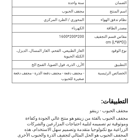
الضمان
سنة واحدة
اسم المنتج
مجفف الحبوب
نظام تدفق الهواء
المحوري / الطرد المركزي
مصدر الطاقة
الكهرباء
مقاس قسم التجفيف
200*200*1600
((L*W*D) cm
نوع الوقود
الغاز الطبيعي، الفحم، الغاز المسال، الديزل،
الكتلة الحيوية
التطبيق
الأرز، الذرة، فول الصويا، القمح الخ
الخصائص الرئيسية
- مجفف دفعة - مجفف دفعة الذرة - مجفف دفعة
صغيرة للحبوب
التطبيقات:
مجفف الحبوب - زينفو
مجفف الحبوب بالفئة من زينفو هو منتج عالي الجودة وكفاءة
وموثوقية تم تصميمه لتلبية احتياجات المزارعين والشركات
الزراعية.مع تكنولوجيا متقدمة وتصميم سهل الاستخدام، هذه
المجفف الحبوب هو الحل المثالي لتجفيف الذرة والحبوب الأخرى