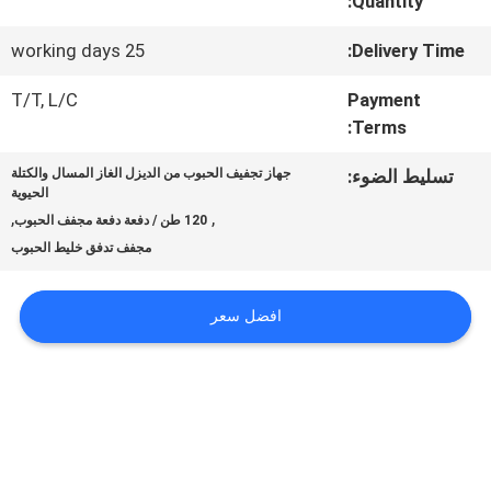
Quantity:
في
المعمل
25 working days
Delivery Time:
T/T, L/C
Payment
Terms:
مراقبة
تسليط الضوء:
جهاز تجفيف الحبوب من الديزل الغاز المسال والكتلة
الجودة
الحيوية
,
,
120 طن / دفعة دفعة مجفف الحبوب
مجفف تدفق خليط الحبوب
اتصل
بنا
افضل سعر
أخبار
اطلب