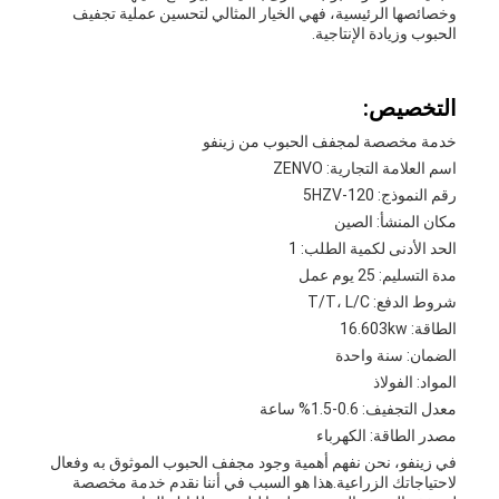
وخصائصها الرئيسية، فهي الخيار المثالي لتحسين عملية تجفيف
الحبوب وزيادة الإنتاجية.
التخصيص:
خدمة مخصصة لمجفف الحبوب من زينفو
اسم العلامة التجارية: ZENVO
رقم النموذج: 5HZV-120
مكان المنشأ: الصين
الحد الأدنى لكمية الطلب: 1
مدة التسليم: 25 يوم عمل
شروط الدفع: T/T، L/C
الطاقة: 16.603kw
الضمان: سنة واحدة
المواد: الفولاذ
معدل التجفيف: 0.6-1.5% ساعة
مصدر الطاقة: الكهرباء
في زينفو، نحن نفهم أهمية وجود مجفف الحبوب الموثوق به وفعال
لاحتياجاتك الزراعية.هذا هو السبب في أننا نقدم خدمة مخصصة