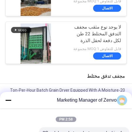
قابل للتفاوض MOQ:1 مجموعة
الاتصال
لا يوجد نوع مثقب مجفف
التدفق المختلط 22 طن
لكل دفعة لحقل الذرة
قابل للتفاوض MOQ:1 مجموعة
الاتصال
مجفف تدفق مختلط
20-Ton-Per-Hour Batch Grain Dryer Equipped With A Moisture
Detector
Marketing Manager of Zenvo
كل دفعة من 30 طنًا بدون لولب L، تشغيل بسيط للمجفف، مجفف
زراعي.
2:58 PM
50-Ton Per Batch Recirculating Grain Dryer With Intelligent