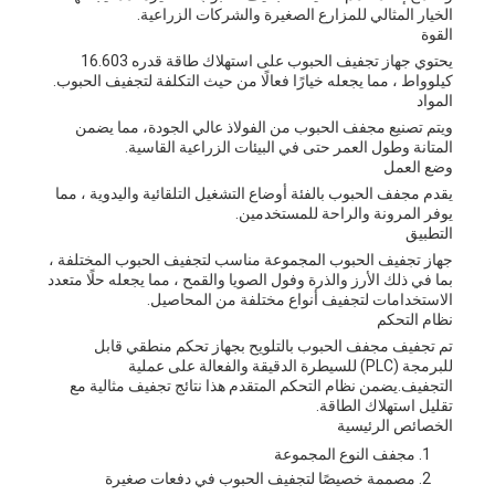
الخيار المثالي للمزارع الصغيرة والشركات الزراعية.
القوة
يحتوي جهاز تجفيف الحبوب على استهلاك طاقة قدره 16.603
كيلوواط ، مما يجعله خيارًا فعالًا من حيث التكلفة لتجفيف الحبوب.
المواد
ويتم تصنيع مجفف الحبوب من الفولاذ عالي الجودة، مما يضمن
المتانة وطول العمر حتى في البيئات الزراعية القاسية.
وضع العمل
يقدم مجفف الحبوب بالفئة أوضاع التشغيل التلقائية واليدوية ، مما
يوفر المرونة والراحة للمستخدمين.
التطبيق
جهاز تجفيف الحبوب المجموعة مناسب لتجفيف الحبوب المختلفة ،
بما في ذلك الأرز والذرة وفول الصويا والقمح ، مما يجعله حلًا متعدد
الاستخدامات لتجفيف أنواع مختلفة من المحاصيل.
نظام التحكم
تم تجفيف مجفف الحبوب بالتلويح بجهاز تحكم منطقي قابل
للبرمجة (PLC) للسيطرة الدقيقة والفعالة على عملية
التجفيف.يضمن نظام التحكم المتقدم هذا نتائج تجفيف مثالية مع
تقليل استهلاك الطاقة.
الخصائص الرئيسية
مجفف النوع المجموعة
مصممة خصيصًا لتجفيف الحبوب في دفعات صغيرة