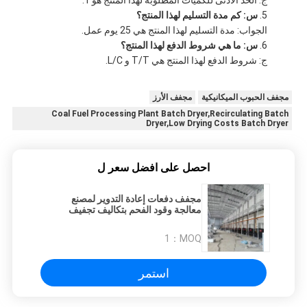
ج: الحد الأدنى للكميات المطلوبة لهذا المنتج هو 1.
س: كم مدة التسليم لهذا المنتج؟
الجواب: مدة التسليم لهذا المنتج هي 25 يوم عمل.
س: ما هي شروط الدفع لهذا المنتج؟
ج: شروط الدفع لهذا المنتج هي T/T و L/C.
مجفف الحبوب الميكانيكية
مجفف الأرز
Coal Fuel Processing Plant Batch Dryer,Recirculating Batch
Dryer,Low Drying Costs Batch Dryer
احصل على افضل سعر ل
مجفف دفعات إعادة التدوير لمصنع
معالجة وقود الفحم بتكاليف تجفيف
منخفضة
1
MOQ：
استمر