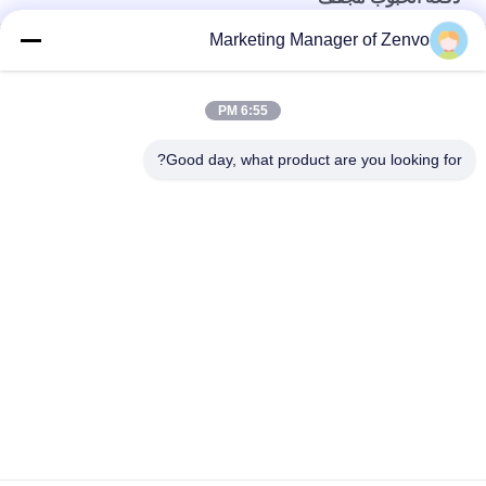
Marketing Manager of Zenvo
Grain Drying System with 90-Ton Daily Capacity
30 طن في الساعة مجفف الحبوب مع كفاءة عالية وتوفير الطاقة
6:55 PM
مجفف حبوب البذور القمح الذرة الأرز 70 طن / مجموعة سعة هواء
Good day, what product are you looking for?
ساخن درجة حرارة 60-130 درجة مئوية 16.603kw
فئات شعبية
جميع
دفعة الحبوب مجفف
رايس الحبوب مجفف
مجفف الحبوب 
مجفف تدفق مختلط
الصغيرة
مجفف الحبوب 
تعميم الحبوب مجفف
المحمولة