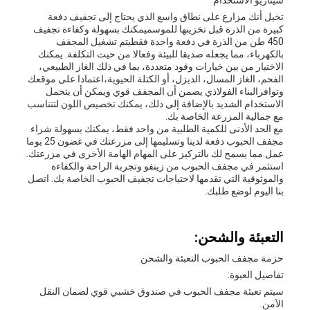
سيناريو الاستخدام
تخيل أنك مزارع على نطاق واسع الذي يحتاج إلى تجفيف دفعة
كبيرة من الذرة قبل تخزينها للموسميمكنك بسهولة وكفاءة تجفيف
450 طن من الذرة في دفعة واحدة فقطيتم تشغيل المجفف
بالكهرباء، مما يجعله صديقا للبيئة وفعالا من حيث التكلفة. يمكنك
الاختيار من بين خيارات وقود متعددة، بما في ذلك الغاز الطبيعي،
الفحم، الغاز المسال، الديزل، أو الكتلة الحيوية،اعتمادا على موقعك
وتوافرالبناء الفولاذي يضمن أن المجفف قوي ويمكن أن يتحمل
الاستخدام الشديد بالإضافة إلى ذلك، يمكنك تخصيص اللون لتتناسب
مع جمالية المزرعة الخاصة بك.
مع الحد الأدنى للكمية الطلبية من واحد فقط، يمكنك بسهولة شراء
مجفف الحبوب دفعة لدينا وتسليمها إلى مزرعتك في غضون 25 يوما
عمل.مما يسمح لك بالتركيز على المهام الهامة الأخرى في مزرعتك.
استثمر في مجفف الحبوب من زينفو وتجربة الراحة والكفاءة
والموثوقية التي تقدمها لاحتياجات تجفيف الحبوب الخاصة بك. اتصل
بنا اليوم لوضع طلبك.
التعبئة والشحن:
حزمة مجفف الحبوب التعبئة والشحن
تفاصيل العبوة:
سيتم تعبئة مجفف الحبوب في صندوق خشبي قوي لضمان النقل
الآمن.