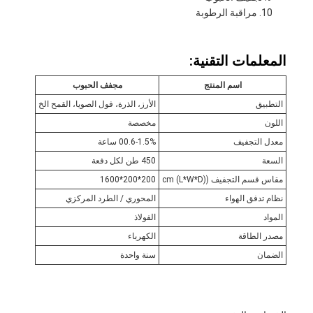
مراقبة الرطوبة
المعلمات التقنية:
اسم المنتج
مجفف الحبوب
التطبيق
الأرز، الذرة، فول الصويا، القمح الخ
اللون
مخصصة
معدل التجفيف
00.6-1.5% ساعة
السعة
450 طن لكل دفعة
مقاس قسم التجفيف ((L*W*D) cm
200*200*1600
نظام تدفق الهواء
المحوري / الطرد المركزي
المواد
الفولاذ
مصدر الطاقة
الكهرباء
الضمان
سنة واحدة