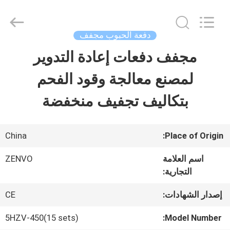
ANHUI
ZENVO
TECHNOLOGY
CO.,
دفعة الحبوب مجفف
LTD.
All
مجفف دفعات إعادة التدوير
منزل،
Rights
Reserved.
لمصنع معالجة وقود الفحم
بيت
بتكاليف تجفيف منخفضة
منتجات
China
Place of Origin:
معلومات
اسم العلامة
ZENVO
التجارية:
عنا
إصدار الشهادات:
CE
جولة
5HZV-450(15 sets)
Model Number: