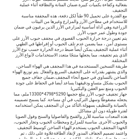
بفعالية وكفاءة بكميات كبيرة.ضمان المتانة والنظافة أثناء عملية
التجفيف.
مع القدرة على تحميل 90 طناً لكل دفعة، هذه المجففة مناسبة
للاستخدام في مطاحن الأرز والمزارع وغيرها من البيئات
الزراعية.وهي أداة أساسية لمزارعي الأرز الذين يرغبون في ضمان
جودة وطول عمر حبوب الأرز.
يتم تعيين درجة حرارة الحبوب القصوى في مجفف حبوب الأرز على
مستوى آمن ، مما يضمن عدم تلف الحبوب أو إفراطها في الطهي
أثناء عملية التجفيف.يمكن أيضاً ضبط درجة الحرارة حسب نوع الأرز
الذي يتم تجفيفه، مما يجعلها منتجًا متعدد الاستخدامات لأنواع الأرز
المختلفة.
طريقة التسخين المستخدمة في هذا المجفف هي الهواء الساخن،
والذي يشتهر بقدراته على التجفيف السريع والفعال. يتم توزيع الهواء
الساخن بالتساوي في جميع أنحاء المجفف،ضمان جفاف جميع
الحبوب بشكل متساوٍ ودقيقهذا يساعد أيضا في الحفاظ على جودة
الحبوب ومنع نمو العفن والبكتيريا.
جهاز تجفيف حبوب الأرز يبلغ حجمها 5290*4798*13300ملم، مما
يجعله مضغوطًا وسهل التركيب في أي مساحة. كما يسمح تصميمه
بالصيانة والتنظيف بسهولة،التأكد من أن المجفف يمكن استخدامه
لفترة طويلة دون أي مشاكل.
هذه المعدات مناسبة للأرز والقمح والفاصوليا والسنج وفول الصويا
والحبوب الأخرى. مناسبة للمزارع ومحطات الحبوب وتجار الحبوب،
الخهذا المجفف الحبوب يستخدم الهواء الساخن كوسيط التجفيف
واعتمد تصميم الجفاف المدور لإنقاذ الطاقةعلاوة على ذلك ، تم
تجهيزها بجهاز تحكم تلقائي للكشف عن درجة الحرارة والرطوبة