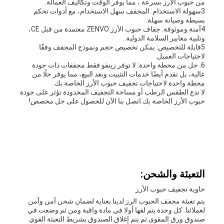
من حبوب الأرز بسرعة ، مما يوفر الوقت وتكاليف العمالة.
3سهولة الاستخدام: المجفف سهل الاستخدام، مع أدوات تحكم
بسيطة وصيانة سهلة.
4آمنة وموثوقة: جفاف حبوب الأرز ZENVO معتمدة من قبل CE،
وتلبية معايير السلامة الدولية.
5قابلة للتخصيص: يمكن تخصيص حجم ونموذج المجفف وفقًا
لاحتياجات العميل.
6. حل من محطة واحدة: لا توفر زينفو فقط مجففات ذات جودة
عالية، بل تقدم أيضًا خدمات التثبيت وبعد البيع، مما يوفر حلًا من
محطة واحدة لاحتياجات تجفيف حبوب الأرز الخاصة بك.
لا تدع الطقس الرطب أو مساحة التجفيف المحدودة تؤثر على جودة
حبوب الأرز الخاصة بك.اتصل بنا الآن للحصول على حل مخصص!
التعبئة والشحن:
حاوية تجفيف حبوب الأرز
يتم تعبئة مجفف الحبوب الرز لدينا بعناية لضمان شحن آمن وآمن
لعملائنا. كل وحدة يتم لفها أولا في مادة واقية ومن ثم وضعت في
صندوق ورق المقوى.ثم يتم إغلاق الصندوق بشريط التعبئة القوي