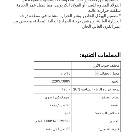
الفولاذ المقاوم للصدأ أو الفولاذ الكربوني، مما يطيل عمر الخدمة
سلكية حرارية عالية
* تصميم الهيكل الخاص: ينشر الحرارة بنشاط في منطقة درجة
الحرارة العالية، ويرفض درجة الحرارة العالية المحلية، ويحسن من
عمر الفرن العالي الحار.
المعلمات التقنية:
مجفف حبوب الأرز
معدل الجفاف (٪):
0.5-16
الجهد:
220V/380V
درجة حرارة الرياح الساخنة (°C):
< 120
نظام التحكم:
أوتوماتيكي / يدوي
السعة:
90 طن / دفعة
خصائص السلامة:
عدة
الحجم:
5290*4798*13300ملم
قدرة التحميل:
90 طن لكل دفعة