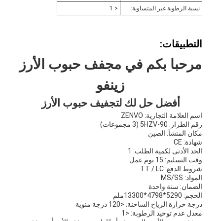
نسبة الرطوبة غير المتساوية:
< 1
التطبيقات:
مرحبا بكم في مجفف حبوب الأرز
زينفو
أفضل حل لك لتجفيف حبوب الأرز
اسم العلامة التجارية: ZENVO
رقم الطراز: 5HZV-90 (3 مجموعات)
مكان المنشأ: الصين
شهادة: CE
الحد الأدنى لكمية الطلب: 1
وقت التسليم: 15 يوم عمل
شروط الدفع: TT / LC
المواد: MS/SS
الضمان: سنة واحدة
الحجم: 5290*4798*13300ملم
درجة حرارة الرياح الساخنة: <120 درجة مئوية
معدل عدم توحيد الرطوبة: <1