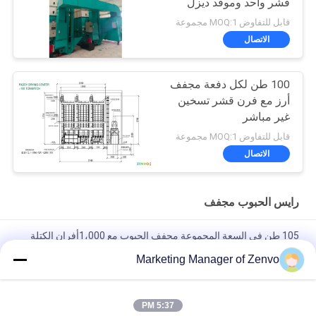
قشر واحد وموقد ديزل
قابل للتفاوض MOQ:1 مجموعة
الاتصال
100 طن لكل دفعة مجفف
أرز مع فرن قشر تسخين
غير مباشر
قابل للتفاوض MOQ:1 مجموعة
الاتصال
رايس الحبوب مجفف
105 طن في السعة المجموعة مجفف الحبوب مع 1،000أفران الكتلة
الحيوية
Marketing Manager of Zenvo
جافة الحبوب الطبقة الجفاف من الفولاذ المقاوم للصدأ 105 طن / دفعة
من طريقة التدفئة الذكية والهواء الساخن
5:37 PM