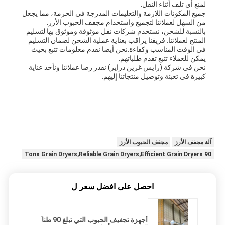
لمنع أي تلف أثناء النقل.
جميع المكونات اللازمة والتعليمات المدرجة في الحزمة، مما يجعل
من السهل لعملائنا لتجميع واستخدام مجفف الحبوب الأرز.
بالنسبة للشحن، نستخدم شركات نقل موثوقة وموثوق بها لتسليم
المنتج لعملائنا. فريقنا يراقب بعناية عملية الشحن لضمان التسليم
في الوقت المناسب وكفاءة.نحن أيضا نقدم معلومات تتبع بحيث
يمكن للعملاء تتبع تقدم طلباتهم.
نحن في شركة (رايس غرين دراير) نقدر رضا عملائنا ونأخذ عناية
كبيرة في تعبئة وتوصيل منتجاتنا إليهم.
آلة مجفف الأرز
مجفف الحبوب الأرز
90 Tons Grain Dryers,Reliable Grain Dryers,Efficient Grain Dryers
احصل على افضل سعر ل
أجهزة تجفيف الحبوب التي تبلغ 90 طناً