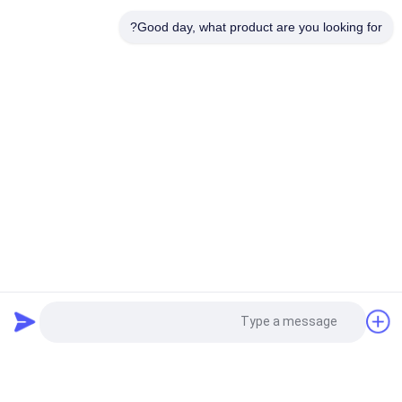
أجهزة تجفيف الحبوب التي تبلغ 90 طناً لكل دفعة مع أنظمة تجفيف
Good day, what product are you looking for?
موثوقة وفعالة
فئات شعبية
جميع
دفعة الحبوب مجفف
رايس الحبوب مجفف
مجفف الحبوب 
مجفف تدفق مختلط
الصغيرة
مجفف الحبوب 
تعميم الحبوب مجفف
المحمولة
فارز لون اتفاقية 
فرن الكتلة الحيوية
طلب اقتباس
مكافحة التصحر