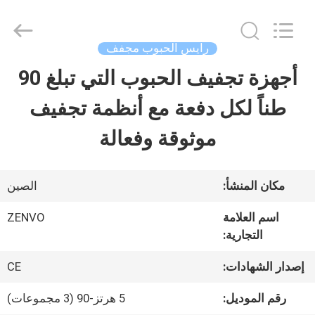
ANHUI
ZENVO
TECHNOLOGY
CO.,
رايس الحبوب مجفف
LTD.
All
أجهزة تجفيف الحبوب التي تبلغ 90
منزل،
Rights
Reserved.
طناً لكل دفعة مع أنظمة تجفيف
بيت
موثوقة وفعالة
منتجات
مكان المنشأ:
الصين
معلومات
اسم العلامة
ZENVO
التجارية:
عنا
إصدار الشهادات:
CE
جولة
رقم الموديل:
5 هرتز-90 (3 مجموعات)