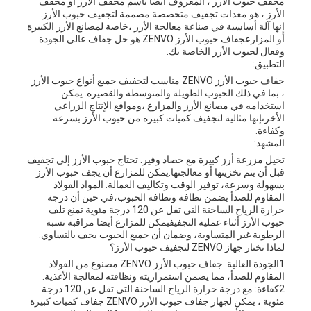
مجفف حبوب الأرز ، المعروف أيضًا باسم مجفف الأرز أو مجفف
الأرز ، هو معدات تجفيف متخصصة مصممة لتجفيف حبوب الأرز.
إنها آلة أساسية في صناعة معالجة الأرز ،خاصة لمصانع الأرز الكبيرة
أو المزارعجفاف حبوب الأرز ZENVO هو حل جفاف عالي الجودة
وفعال لحبوب الأرز الخاصة بك.
التطبيق:
جفاف حبوب الأرز ZENVO مناسب لتجفيف جميع أنواع حبوب الأرز
، بما في ذلك الحبوب الطويلة والمتوسطة والقصيرة. يمكن
استخدامه في مصانع الأرز والمزارع ،ومواقع الإنتاج الزراعي
الأخرىإنها مثالية لتجفيف كميات كبيرة من حبوب الأرز بسرعة
وكفاءة.
المشهد:
تخيل مزرعة أرز كبيرة مع حصاد وفير. تحتاج حبوب الأرز إلى تجفيف
قبل أن يتم تخزينها أو معالجتها.يمكن للمزارع أن يجف حبوب الأرز
بسهولة وسرعة، توفير الوقت وتكاليف العمالة. المواد الفولاذ
المقاوم للصدأ يضمن نظافة ونظافة الحبوب،في حين أن درجة
حرارة الرياح الساخنة التي تقل عن 120 درجة مئوية تمنع تلف
حبوب الأرز أثناء عملية التجفيفيمكن للمزارع أيضا مراقبة نسبة
الرطوبة غير المتساوية، وضمان أن جميع الحبوب يجف بالتساوي.
لماذا تختار جهاز ZENVO لتجفيف حبوب الأرز؟
1الجودة العالية: جفاف حبوب الأرز ZENVO مصنوع من الفولاذ
المقاوم للصدأ، مما يضمن استمراريته ونظافته لمعالجة الأغذية.
2كفاءة: مع درجة حرارة الرياح الساخنة التي تقل عن 120 درجة
مئوية ، يمكن لجهاز جفاف حبوب الأرز ZENVO جفاف كميات كبيرة