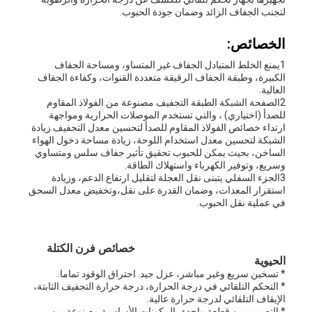
لتجنب الجفاف الزائد وضمان جودة الحبوب.
الخصائص:
1يمنع الخلط المتبادل الجفاف غير المتساو، ومساحة الجفاف
الكبيرة، وطبقة الجفاف الرقيقة متعددة القنوات، وكفاءة الجفاف
العالية.
2الصفحة الشبكة الطبقة التجفيف مصنوعة من الفولاذ المقاوم
للصدأ (اختياري) ، والتي تستخدم الموصلات الحرارية ومواجهة
ارتداء خصائص الفولاذ المقاوم للصدأ لتحسين معدل التجفيف.زيادة
الشبكة لتحسين معدل استخدام اللوحة، زيادة مساحة دخول الهواء
الساخن، بحيث يمكن للحبوب تحقيق تأثير جفاف سلس ومتساوي
وسريع، وتوفير الكهرباء واستهلاك الطاقة.
3الجزء السفلي يتبنى نقل العجلة لتقليل ارتفاع الدعم، وزيادة
استقرار المعدات، وضمان القدرة على نقل،وتخفيض معدل السحق
في عملية نقل الحبوب.
خصائص فرن الكتلة
الحيوية
* تسخين سريع وغير مباشر، عزل جيد. احتراق الوقود تماما.
* التحكم التلقائي في درجة الحرارة، درجة حرارة التجفيف الثابتة،
الإيقاف التلقائي لدرجة حرارة عالية.
* التصميم من قطعة واحدة، المكونات الأساسية مصنوعة من