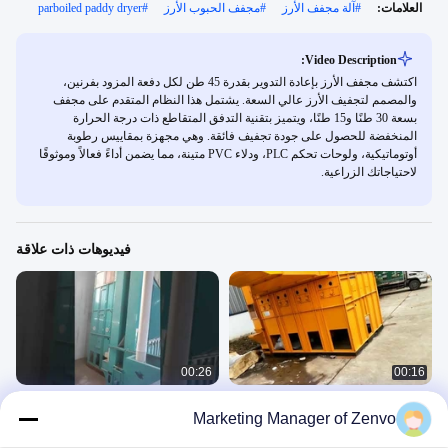
العلامات:
#
آلة مجفف الأرز
#
مجفف الحبوب الأرز
#
parboiled paddy dryer
Video Description:
اكتشف مجفف الأرز بإعادة التدوير بقدرة 45 طن لكل دفعة المزود بفرنين،
والمصمم لتجفيف الأرز عالي السعة. يشتمل هذا النظام المتقدم على مجفف
بسعة 30 طنًا و15 طنًا، ويتميز بتقنية التدفق المتقاطع ذات درجة الحرارة
المنخفضة للحصول على جودة تجفيف فائقة. وهي مجهزة بمقاييس رطوبة
أوتوماتيكية، ولوحات تحكم PLC، ودلاء PVC متينة، مما يضمن أداءً فعالاً وموثوقًا
لاحتياجاتك الزراعية.
فيديوهات ذات علاقة
00:26
00:16
مجفف إعادة تدوير 30 طن لكل دفعة
30 طن لكل دفعة إعادة تدوير مجفف الأرز
Marketing Manager of Zenvo
لحقول الأرز مع مقياس الرطوبة عبر
مع الفرن
الإنترنت
Cross-Flow Dryer
Cross-Flow Dryer