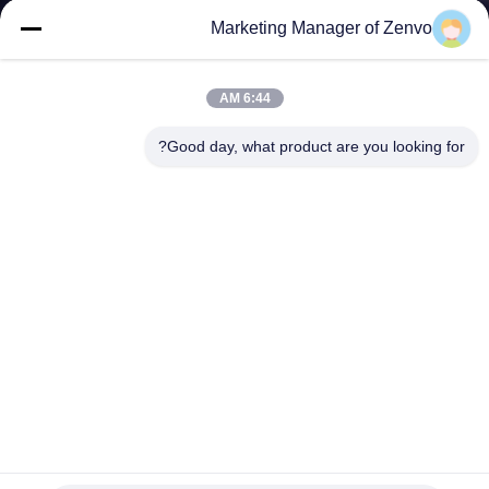
Marketing Manager of Zenvo
مراقبة
الجودة
6:44 AM
Good day, what product are you looking for?
اتصل
بنا
أخبار
اطلب
اقتباس
خريطة
منظف ​​الحبوب كبير الشوائب مع شفط الغبار والشوائب الخفيفة
الموقع