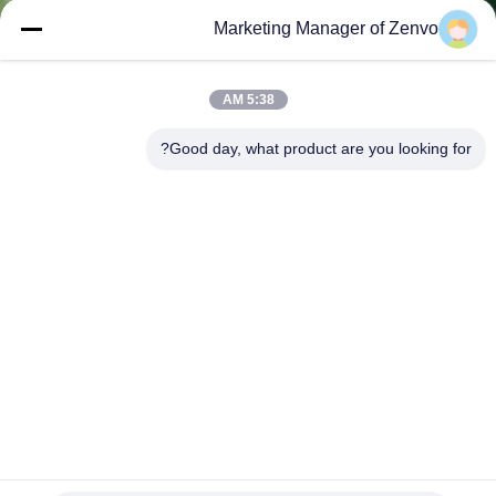
Marketing Manager of Zenvo
مراقبة
الجودة
5:38 AM
Good day, what product are you looking for?
اتصل
بنا
أخبار
اطلب
اقتباس
خريطة
15 طن في الساعة مزدوج الطبقة الزاحف الذكاء الاصطناعي
عميق التعلم الذاتي
الموقع