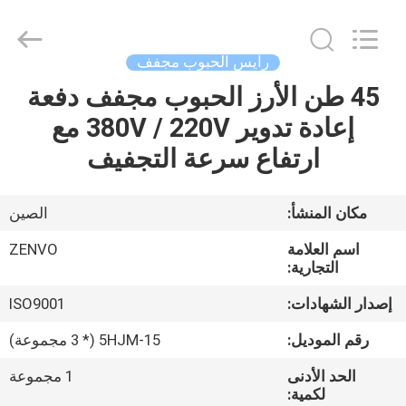
ANHUI
ZENVO
TECHNOLOGY
CO.,
LTD.
رايس الحبوب مجفف
All
Rights
Reserved.
45 طن الأرز الحبوب مجفف دفعة
منزل،
إعادة تدوير 380V / 220V مع
بيت
ارتفاع سرعة التجفيف
منتجات
مكان المنشأ:
الصين
معلومات
اسم العلامة
ZENVO
عنا
التجارية:
إصدار الشهادات:
ISO9001
جولة
رقم الموديل:
5HJM-15 (* 3 مجموعة)
في
الحد الأدنى
1 مجموعة
المعمل
لكمية: