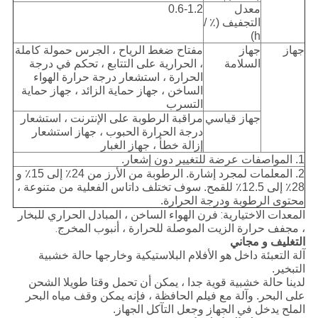
معدل
0.6-1.2
التجفيف (٪ /
h)
جهاز
جهاز
مفتاح ضغط الرياح ، الجرس حمولة كاملة
السلامة
، الحرارية على التتابع ، تحكم في درجة
الحرارة ، استشعار درجة حرارة الهواء
الساخن ، جهاز حماية الزائد ، جهاز حماية
التسرب
جهاز قياسي
مراقبة الرطوبة على الإنترنت ، استشعار
درجة الحرارة الحبوب ، جهاز استشعار
إزالة خطأ ، جهاز الغبار
1. المواصفات عرضة للتغيير دون إشعار.
2. المعلمات لمجرد إشارة. الرطوبة من الأرز من 24٪ إلى 15٪ و
28٪ إلى 12.5٪ للقمح. سوف تختلف داتاس الفعلية من متنوعة ،
محتوى الرطوبة ودرجة الحرارة.
المعدات الاختيارية: فرن الهواء الساخن ، المبادل الحراري للبخار
، مجفف حرارة الزيت الموصلة للحرارة ، أنبوب المخرج.
التغليف و مجاني
آلة التعبئة داخل هو الأفلام البلاستيكية وخارجها حالة خشبية
التبخير.
لدينا حالة خشبية قوية جدا ، يمكن أن تحمل وقتا طويلا الشحن
على البحر. وآلة مع فيلم الحافظة ، فإنه يمكن وقف مياه البحر
الملح يدخل في الجهاز وجعل التآكل الجهاز.