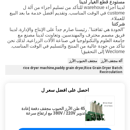
مستودع قطع الغيار لدينا
لدينا أجزاء warehoue ​​للتأكد من تسليم أجزاء من آلة ل
custome في الوقت المناسب.
وتقديم أفضل خدمة ما بعد البيع
للعملاء.
شركتنا
"الجودة هي ثقافتنا".
رئيسنا صارم جداً على الإنتاج والإدارة.
لدينا
فريق مصمم محترف والمهندسين.
وتعاونت لدينا مصنع مع
جامعة العلوم والتكنولوجيا في صناعة الآلات الزراعية.
لذلك نحن
نتأكد من جودة عالية من المنتج والتسليم في الوقت المناسب.
Weclome إلى التحقيق!
آلة مجفف الأرز
مجفف الحبوب الأرز
rice dryer machine,paddy grain dryer,Rice Grain Dryer Batch
Recirculation
احصل على افضل سعر ل
45 طن الأرز الحبوب مجفف دفعة إعادة
تدوير 380V / 220V مع ارتفاع سرعة
التجفيف