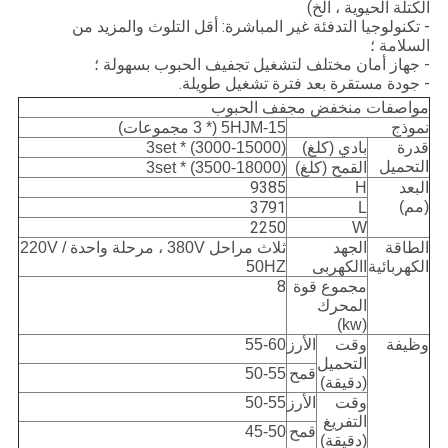
الكتلة الحيوية ، الخ)
- تكنولوجيا التدفئة غير المباشرة:
أقل التلوث والمزيد من
السلامة ؛
- جهاز أمان مختلف لتشغيل تجفيف الحبوب بسهولة ؛
- جودة مستقرة بعد فترة تشغيل طويلة.
مواصفات منخفض مجفف الحبوب
نموذج
5HJM-15 (* 3 مجموعات)
قدرة
بادي (كلغ)
(3000-15000) * 3set
التحميل
القمح (كلغ)
(3500-18000) * 3set
9385
البعد
H
(مم)
3791
L
2250
W
الطاقة
الجهد
ثلاث مراحل 380V ، مرحلة واحدة 220V /
الكهربائية
االكهربى
50HZ
8
مجموع قوة
المحرك
(kw)
وظيفة
وقت
الأرز
55-60
التحميل
قمح
50-55
(دقيقة)
وقت
الأرز
50-55
التفريغ
قمح
45-50
(دقيقة)