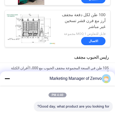
100 طن لكل دفعة مجفف
أرز مع فرن قشر تسخين
غير مباشر
قابل للتفاوض MOQ:1 مجموعة
الاتصال
رايس الحبوب مجفف
105 طن في السعة المجموعة مجفف الحبوب مع 1،000أفران الكتلة
الحيوية
Marketing Manager of Zenvo
جافة الحبوب الطبقة الجفاف من الفولاذ المقاوم للصدأ 105 طن / دفعة
من طريقة التدفئة الذكية والهواء الساخن
4:40 PM
أجهزة تجفيف الحبوب التي تبلغ 90 طناً لكل دفعة مع أنظمة تجفيف
موثوقة وفعالة
Good day, what product are you looking for?