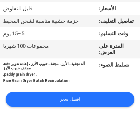
الأسعار:
قابل للتفاوض
مراقبة
تفاصيل التغليف:
حزمة خشبية مناسبة لشحن المحيط
الجودة
وقت التسليم:
5~15 يوم
اتصل
القدرة على
مجموعات 100 شهريا
العرض:
بنا
تسليط الضوء:
آلة تجفيف الأرز ، مجفف حبوب الأرز ، إعادة تدوير دفعة
مجفف حبوب الأرز
,
,
أخبار
paddy grain dryer
Rice Grain Dryer Batch Recirculation
اطلب
افضل سعر
اقتباس
خريطة
الموقع