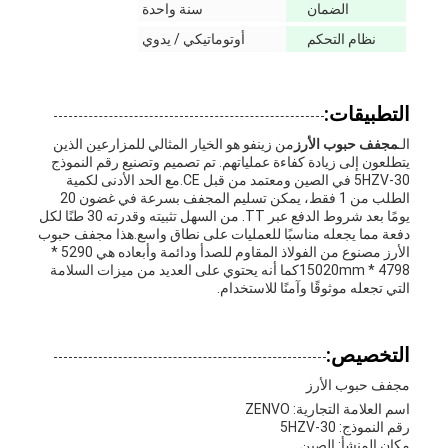
الضمان
سنة واحدة
نظام التحكم
أوتوماتيكي / يدوي
التطبيقات:
الـ
مجفف حبوب الأرز
من زينفو هو الخيار المثالي للمزارعين الذين
يتطلعون إلى زيادة كفاءة عملياتهم. تم تصميم وتصنيع رقم النموذج
5HZV-30 في الصين ومعتمد من قبل CE.مع الحد الأدنى لكمية
الطلب من 1 فقط، يمكن تسليم المجفف بسرعة في غضون 20
يومًا بعد شروط الدفع عبر TT. من السهل تثبيته وقدرته 30 طنًا لكل
دفعة مما يجعله مناسبًا للعمليات على نطاق واسع.هذا مجفف حبوب
الأرز مصنوع من الفولاذ المقاوم للصدأ ودائمة وأبعاده هي 5290 *
4798 * 15020mmكما أنه يحتوي على العديد من ميزات السلامة
التي تجعله موثوقًا وآمنًا للاستخدام.
التخصيص:
مجفف حبوب الأرز
اسم العلامة التجارية: ZENVO
رقم النموذج: 5HZV-30
مكان المنشأ: الصين