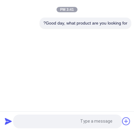
جافة الحبوب الطبقة الجفاف من الفولاذ المقاوم للصدأ 105 طن / دفعة
من طريقة التدفئة الذكية والهواء الساخن
3:41 PM
أجهزة تجفيف الحبوب التي تبلغ 90 طناً لكل دفعة مع أنظمة تجفيف
Good day, what product are you looking for?
موثوقة وفعالة
فئات شعبية
جميع
دفعة الحبوب مجفف
رايس الحبوب مجفف
مجفف الحبوب 
مجفف تدفق مختلط
الصغيرة
مجفف الحبوب 
تعميم الحبوب مجفف
المحمولة
فارز لون اتفاقية 
فرن الكتلة الحيوية
طلب اقتباس
مكافحة التصحر