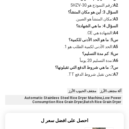
A2:
رقم النموذج هو 5HZV-30
السؤال 3: أين هو مكان المنشأ؟
A3:
مكان المنشأ هو الصين.
السؤال 4: ما هي الشهادة؟
A4:
الشهادة هي CE.
س5: ما هو الحد الأدنى للكمية؟
A5:
الحد الأدنى لكمية الطلب هو 1.
س6: كم مدة التسليم؟
A6:
مدة التسليم 20 يوماً
س7: ما هي شروط الدفع التي تقبلونها؟
A7:
نحن نقبل شروط الدفع TT.
آلة مجفف الأرز
مجفف الحبوب الأرز
Automatic Stainless Steel Rice Dryer Machine,Low Power
Consumption Rice Grain Dryer,Batch Rice Grain Dryer
احصل على افضل سعر ل