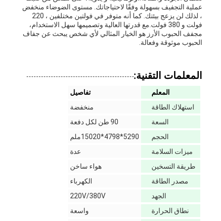
عملية التجفيف بسهولة وفقًا لاحتياجاتك. مستوى الضوضاء منخفض
، لذلك لن يزعج بيئتك. كما أنه متوفر في فولتين مختلفين ، 220
فولت و 380 فولت.مع قدرتها العالية وتصميمها سهل الاستخدام،
مجفف الحبوب الأرز هو الخيار المثالي لأي شخص يبحث عن جفاف
الحبوب موثوقة وفعالة.
المعلمات التقنية:
المعلم
تفاصيل
استهلاك الطاقة
منخفضة
السعة
90 طن لكل دفعة
الحجم
5290*4798*15020ملم
ميزات السلامة
عدة
طريقة التسخين
هواء ساخن
مصدر الطاقة
الكهرباء
الجهد
220V/380V
نطاق الحرارة
واسعة