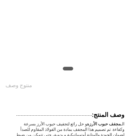
اقتباس
خريطة
الموقع
سياسة
الخصوصية
منتوج وصف
وصف المنتج:
الـ
مجفف حبوب الأرز
هو حل رائع لتجفيف حبوب الأرز بسرعة
وكفاءة. تم تصميم هذا المجفف بمادة من الفولاذ المقاوم للصدأ
لضمان الجودة والمتانة.أوتوماتيكية و يدوية، حتى تتمكن من ضبط