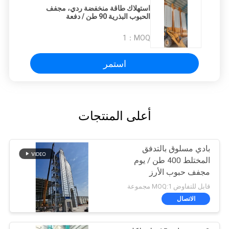
استهلاك طاقة منخفضة ردي، مجفف
الحبوب البذرية 90 طن / دفعة
1
MOQ：
استمر
أعلى المنتجات
بادي مسلوق بالتدفق
المختلط 400 طن / يوم
مجفف حبوب الأرز
قابل للتفاوض MOQ:1 مجموعة
الاتصال