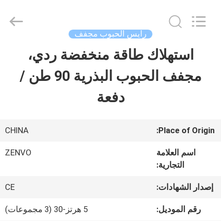
ANHUI
ZENVO
TECHNOLOGY
CO.,
رايس الحبوب مجفف
LTD.
All
استهلاك طاقة منخفضة ردي،
منزل،
Rights
Reserved.
مجفف الحبوب البذرية 90 طن /
بيت
دفعة
منتجات
CHINA
Place of Origin:
معلومات
اسم العلامة
ZENVO
التجارية:
عنا
إصدار الشهادات:
CE
جولة
رقم الموديل:
5 هرتز-30 (3 مجموعات)